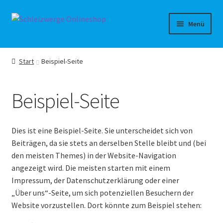
Zur
Zum
Menü
Navigation
Inhalt
springen
springen
Shop-Startseite
Start
Beispiel-Seite
Unterm
Spielwaren
auskla
Beispiel-Seite
Geschenkgutscheine
Vorbestellungen
Dies ist eine Beispiel-Seite. Sie unterscheidet sich von
Beiträgen, da sie stets an derselben Stelle bleibt und (bei
den meisten Themes) in der Website-Navigation
angezeigt wird. Die meisten starten mit einem
Impressum, der Datenschutzerklärung oder einer
„Über uns“-Seite, um sich potenziellen Besuchern der
Website vorzustellen. Dort könnte zum Beispiel stehen: