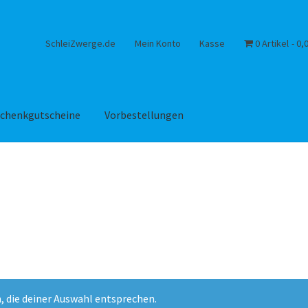
SchleiZwerge.de
Mein Konto
Kasse
0 Artikel
0,
chenkgutscheine
Vorbestellungen
, die deiner Auswahl entsprechen.