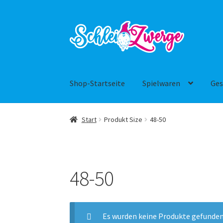
Zur
Zum
Navigation
Inhalt
springen
springen
Shop-Startseite
Spielwaren
Ges
Start
Produkt Size
48-50
48-50
Es wurden keine Produkte gefunden